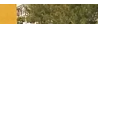
do Grêmio Geraldo Santana reuniu associados e
convidados no Salão Social da Colônia da...