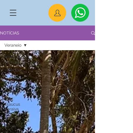
NOTÍCIAS
Veraneio
Últimas
notícias
Veraneio
Eventos
Clube de
Mães
CTG
Glaucus
Saraiva
Esportes
Academia