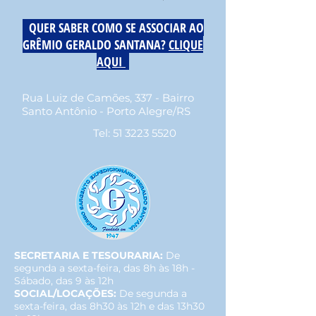
QUER SABER COMO SE ASSOCIAR AO
GRÊMIO GERALDO SANTANA?
CLIQUE
AQUI
Rua Luiz de Camões, 337 - Bairro
Santo Antônio - Porto Alegre/RS
Tel:
51 3223 5520
SECRETARIA E TESOURARIA:
De
segunda a sexta-feira, das 8h às 18h -
Sábado, das 9 às 12h
SOCIAL/LOCAÇÕES:
De segunda a
sexta-feira, das 8h30 às 12h e das 13h30