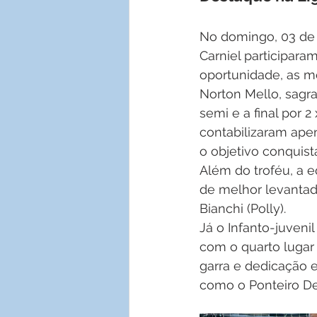
No domingo, 03 de 
Carniel participar
oportunidade, as m
Norton Mello, sagr
semi e a final por 2
contabilizaram ape
o objetivo conquist
Além do troféu, a 
de melhor levantado
Bianchi (Polly).
Já o Infanto-juveni
com o quarto lugar 
garra e dedicação e
como o Ponteiro D