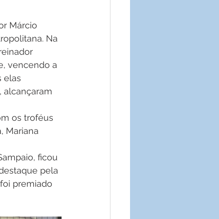
or Márcio 
opolitana. Na 
reinador 
e, vencendo a 
 elas 
, alcançaram 
m os troféus 
, Mariana 
Sampaio, ficou 
 destaque pela 
foi premiado 