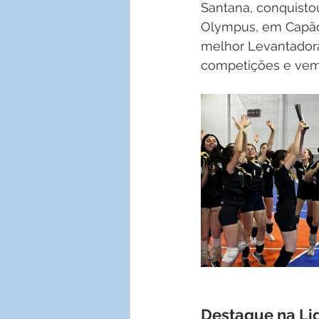
Santana, conquisto
Olympus, em Capão 
melhor Levantadora
competições e vem
Destaque na Li