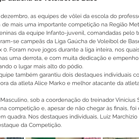
dezembro, as equipes de vôlei da escola do profess
am de mais uma importante competição na Região Metr
eninas da equipe Infanto-juvenil, comandadas pelo t
aram-se campeãs da Liga Gaúcha de Voleibol de Bas
 x 0. Foram nove jogos durante a liga inteira, nos quais
nas uma derrota, e com muita dedicação e empenho
ando o lugar mais alto do pódio.
equipe também garantiu dois destaques individuais co
ra da atleta Alice Marko e melhor atacante da atleta
l Masculino, sob a coordenação do treinador Vinicius 
na competição e, apesar de não chegar às finais, foi
m quadra. Nos destaques individuais, Luiz Marchizio 
estaque da Competição.