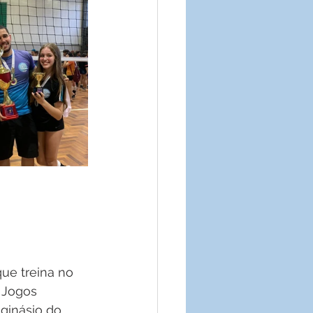
que treina no 
 Jogos 
ginásio do 