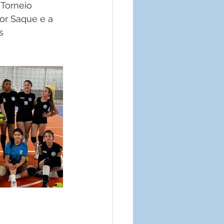
Torneio 
or Saque e a 
s 