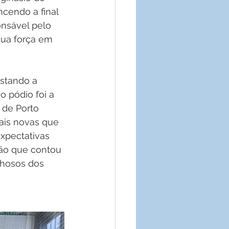
cendo a final 
onsável pelo 
ua força em 
stando a 
 pódio foi a 
de Porto 
ais novas que 
xpectativas 
ão que contou 
lhosos dos 