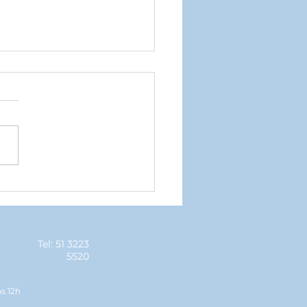
ar Baile de Posse
senta novos
esentantes geraldinos
Tel: 51 3223
5520
às 12h