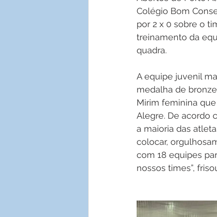
Colégio Bom Conselh
por 2 x 0 sobre o t
treinamento da equ
quadra. 
A equipe juvenil m
medalha de bronze 
Mirim feminina que
Alegre. De acordo 
a maioria das atlet
colocar, orgulhos
com 18 equipes part
nossos times”, friso