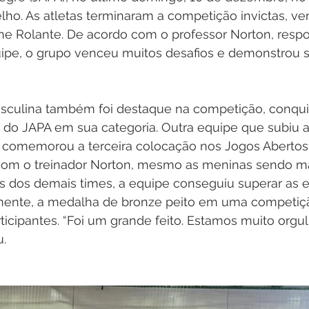
o. As atletas terminaram a competição invictas, ven
ime Rolante. De acordo com o professor Norton, resp
ipe, o grupo venceu muitos desafios e demonstrou s
asculina também foi destaque na competição, conqui
do JAPA em sua categoria. Outra equipe que subiu ao
 comemorou a terceira colocação nos Jogos Abertos 
com o treinador Norton, mesmo as meninas sendo m
as dos demais times, a equipe conseguiu superar as e
amente, a medalha de bronze peito em uma competiç
icipantes. “Foi um grande feito. Estamos muito orgu
u.