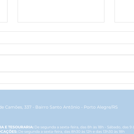
Emoção, elegância e
Jant
homenagens marcam o
apre
tradicional Chá da Vovó no
repr
Grêmio Geraldo Santana
de Camões, 337 - Bairro Santo Antônio - Porto Alegre/RS
IA E TESOURARIA:
De segunda a sexta-feira, das 8h às 18h - Sábado, das 9 
OCAÇÕES:
De segunda a sexta-feira, das 8h30 às 12h e das 13h30 às 18h