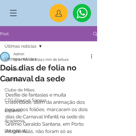
Post
Últimas notícias
Admin
Últimas notícias
19 de fev. de 2024
1 min de leitura
Dois dias de folia no
Veraneio
Carnaval da sede
Eventos
Clube de Mães
Desfile de fantasias e muita 
CTG Glaucus Saraiva
criatividade, além da animação dos 
pequenos foliões, marcaram os dois 
Esportes
dias de Carnaval Infantil na sede do 
Academia
Grêmio Geraldo Santana, em Porto 
Alegre. Aliás, não foram só as 
EM OBRAS