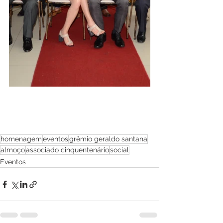
homenagem
eventos
grêmio geraldo santana
almoço
associado cinquentenário
social
Eventos