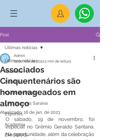
Post
Últimas notícias
Admin
Últimas notícias
21 de nov. de 2022
2 min de leitura
Associados
Veraneio
Cinquentenários são
Eventos
homenageados em
Clube de Mães
almoço
CTG Glaucus Saraiva
Atualizado:
16 de jan. de 2023
Esportes
O sábado, 19 de novembro, foi 
Academia
especial no Grêmio Geraldo Santana. 
Na oportunidade, além da celebração 
EM OBRAS