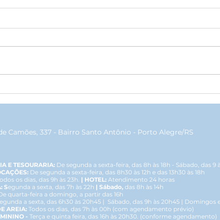
Emoção, elegância e
Jant
homenagens marcam o
apre
tradicional Chá da Vovó no
repr
Grêmio Geraldo Santana
de Camões, 337 - Bairro Santo Antônio - Porto Alegre/RS
IA E TESOURARIA:
De segunda a sexta-feira, das 8h às 18h - Sábado, das 9 
OCAÇÕES:
De segunda a sexta-feira, das 8h30 às 12h e das 13h30 às 18h
odos os dias, das 9h às 23h.
| HOTEL:
Atendimento 24 horas
: S
egunda a sexta, das 7h às 22h
| Sábado,
das 8h às 14h
De quarta-feira a domingo, a partir das 16h
egunda a sexta, das 6h30 às 20h45 | Sábado, das 9h às 20h45 | Domingos e 
E AREIA:
Todos os dias, das 7h às 00h (com agendamento prévio)
EMININO -
Terça e quinta feira, das 16h às 20h30. (conforme agendamento)