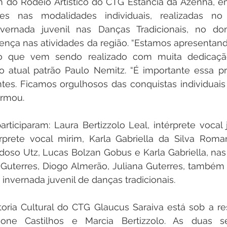
m do Rodeio Artístico do CTG Estância da Azenha, em
es nas modalidades individuais, realizadas no
nvernada juvenil nas Danças Tradicionais, no d
ença nas atividades da região. “Estamos apresentand
o que vem sendo realizado com muita dedicação 
 o atual patrão Paulo Nemitz. “É importante essa pr
tes. Ficamos orgulhosos das conquistas individuais 
irmou.
rticiparam: Laura Bertizzolo Leal, intérprete vocal ju
érprete vocal mirim, Karla Gabriella da Silva Roma
rdoso Utz, Lucas Bolzan Gobus e Karla Gabriella, nas
a Guterres, Diogo Almerão, Juliana Guterres, também
 invernada juvenil de danças tradicionais.
toria Cultural do CTG Glaucus Saraiva está sob a re
mone Castilhos e Marcia Bertizzolo. As duas s