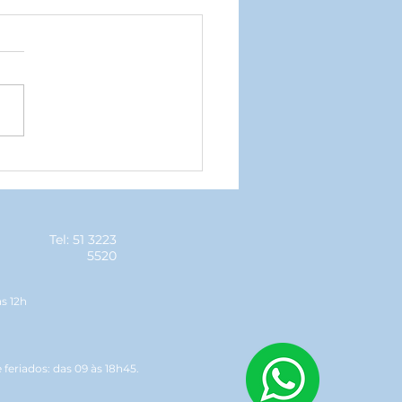
ar Baile de Posse
senta novos
esentantes geraldinos
Tel: 51 3223
5520
às 12h
feriados: das 09 às 18h45.