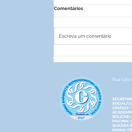
Comentários
Escreva um comentário
Parceria garante descontos
para associados
Rua Luiz 
SECRETAR
SOCIAL/L
GINÁSIO:
T
ACADEMIA
BOLICHE:
PISCINA:
S
QUADRA D
SAUNA: F