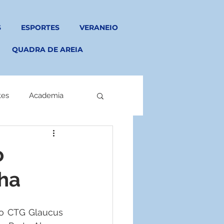
S
ESPORTES
VERANEIO
QUADRA DE AREIA
tes
Academia
o
nha
do CTG Glaucus 