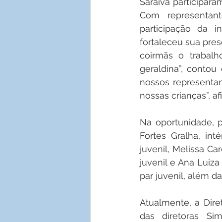
Saraiva participara
Com representant
participação da i
fortaleceu sua pres
coirmãs o trabalh
geraldina”, contou
nossos representan
nossas crianças”, af
Na oportunidade, pa
Fortes Gralha, int
juvenil, Melissa Ca
juvenil e Ana Luiz
par juvenil, além da
Atualmente, a Dire
das diretoras Si