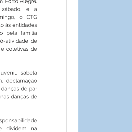
 Porto Alegre. 
 sábado, e a 
omingo, o CTG 
o às entidades 
pela família 
ó-atividade de 
e coletivas de 
venil, Isabela 
n, declamação 
 danças de par 
 nas danças de 
sponsabilidade 
e dividem na 