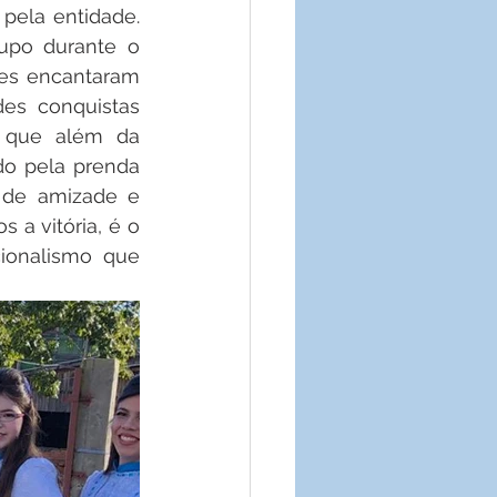
ela entidade. 
upo durante o 
tes encantaram 
es conquistas 
, que além da 
o pela prenda 
 de amizade e 
a vitória, é o 
ionalismo que 