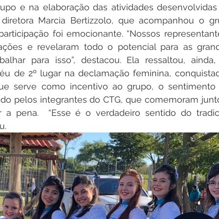
po e na elaboração das atividades desenvolvidas p
iretora Marcia Bertizzolo, que acompanhou o gr
a participação foi emocionante. “Nossos representan
ções e revelaram todo o potencial para as grand
balhar para isso”, destacou. Ela ressaltou, ainda
féu de 2º lugar na declamação feminina, conquistad
que serve como incentivo ao grupo, o sentimento
do pelos integrantes do CTG, que comemoram juntos 
r a pena.  “Esse é o verdadeiro sentido do tradic
u.