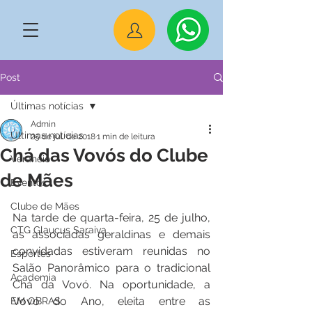
Post
Últimas notícias
Admin
Últimas notícias
25 de jul. de 2018
1 min de leitura
Chá das Vovós do Clube
Veraneio
de Mães
Eventos
Clube de Mães
Na tarde de quarta-feira, 25 de julho, 
CTG Glaucus Saraiva
as associadas geraldinas e demais 
convidadas estiveram reunidas no 
Esportes
Salão Panorâmico para o tradicional 
Academia
Chá da Vovó. Na oportunidade, a 
Vovó do Ano, eleita entre as 
EM OBRAS