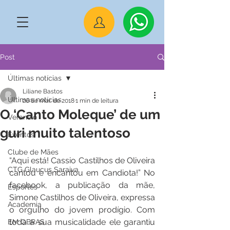
Post
Últimas notícias
Liliane Bastos
Últimas notícias
26 de mar. de 2018
1 min de leitura
O ‘Canto Moleque’ de um
Veraneio
guri muito talentoso
Eventos
Clube de Mães
“Aqui está! Cassio Castilhos de Oliveira 
CTG Glaucus Saraiva
cantou e encantou em Candiota!” No 
facebook, a publicação da mãe, 
Esportes
Simone Castilhos de Oliveira, expressa 
Academia
o orgulho do jovem prodígio. Com 
toda a sua musicalidade ele garantiu 
EM OBRAS