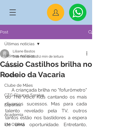
Post
Últimas notícias
Liliane Bastos
Últimas notícias
6 de fev. de 2018
2 min de leitura
Cássio Castilhos brilha no
Veraneio
Rodeio da Vacaria
Eventos
Clube de Mães
     A criançada brilha no "fofurômetro" 
CTG Glaucus Saraiva
do The Voice Kids cantando os mais 
diversos sucessos. Mas para cada 
Esportes
talento revelado pela TV, outros 
Academia
tantos estão nos bastidores a espera 
de uma oportunidade. Entretanto, 
EM OBRAS