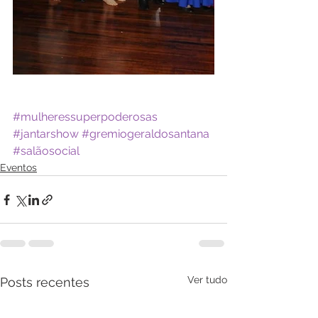
#mulheressuperpoderosas
#jantarshow
#gremiogeraldosantana
#salãosocial
Eventos
Ver tudo
Posts recentes