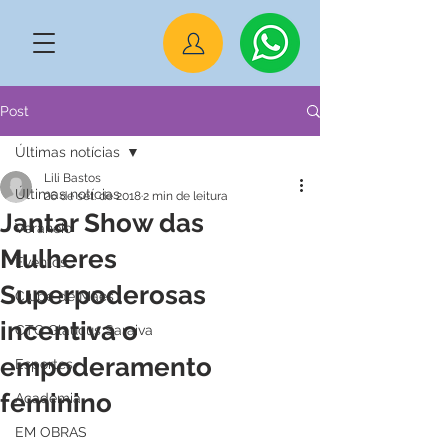
Post
Últimas notícias
Lili Bastos
Últimas notícias
26 de set. de 2018
2 min de leitura
Jantar Show das
Veraneio
Mulheres
Eventos
Superpoderosas
Clube de Mães
incentiva o
CTG Glaucus Saraiva
empoderamento
Esportes
feminino
Academia
EM OBRAS