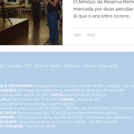
O Almoço da Reserva Remu
marcada por duas peculiari
já que o encontro ocorre...
de Camões, 337 - Bairro Santo Antônio - Porto Alegre/RS
IA E TESOURARIA:
De segunda a sexta-feira, das 8h às 18h - Sábado, das 9 
OCAÇÕES:
De segunda a sexta-feira, das 8h30 às 12h e das 13h30 às 18h
odos os dias, das 9h às 23h.
| HOTEL:
Atendimento 24 horas
: S
egunda a sexta, das 7h às 22h
| Sábado,
das 8h às 14h
De quarta-feira a domingo, a partir das 16h
egunda a sexta, das 6h30 às 20h45 | Sábado, das 9h às 20h45 | Domingos e 
E AREIA:
Todos os dias, das 7h às 00h (com agendamento prévio)
EMININO -
Terça e quinta feira, das 16h às 20h30. (conforme agendamento)
LINO -
Segunda, quarta, sexta-feira e sábado, das 16h às 20h30 ​
S FERIADOS
- das 16h às 18h30