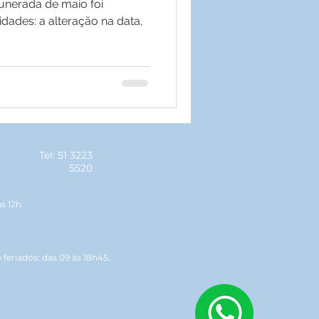
nerada de maio foi
dades: a alteração na data,
Tel: 51 3223
5520
às 12h
feriados: das 09 às 18h45.