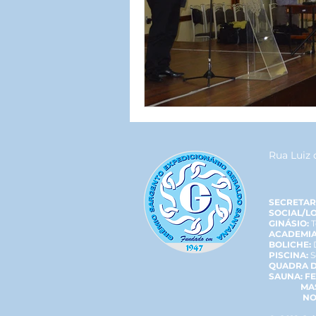
Rua Luiz 
SECRETAR
SOCIAL/L
GINÁSIO:
T
ACADEMIA
BOLICHE:
PISCINA:
S
QUADRA D
SAUNA: F
MASCU
NO