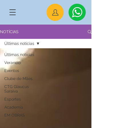
NOTÍCIAS
Últimas notícias
Últimas notícias
Veraneio
Eventos
Clube de Mães
CTG Glaucus
Saraiva
Esportes
Academia
EM OBRAS