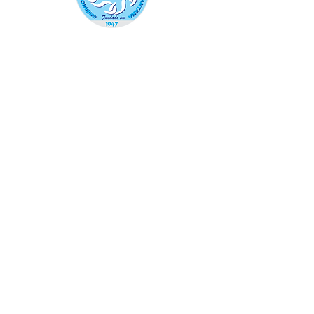
SECRETARIA E TESOURARIA:
De
segunda a sexta-feira, das 8h às 18h -
Sábado, das 9 às 12h
SOCIAL/LOCAÇÕES:
De segunda a
sexta-feira, das 8h30 às 12h e das 13h30
às 18h
GINÁSIO:
Todos os dias, das 9h às 23h.
|
HOTEL:
Atendimento 24 horas
ACADEMIA: S
egunda a sexta, das 7h às
22h
| Sábado,
das 8h às 14h
BOLICHE:
De quarta-feira a domingo, a
partir das 16h
PISCINA:
Segunda a sexta, das 6h30 às
20h45 | Sábado, das 9h às 20h45 |
Domingos e feriados: das 09 às 18h45.
QUADRA DE AREIA:
Todos os dias, das
7h às 00h (com agendamento prévio)
SAUNA: FEMININO -
Terça e quinta
feira, das 16h às 20h30. (conforme
agendamento)
MASCULINO -
Segunda,
quarta, sexta-feira e sábado, das 16h às