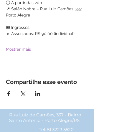
🕗 A partir das 20h
📍 Salão Nobre – Rua Luiz Camões, 337, 
Porto Alegre
🎟️ Ingressos:
🔹 Associados: R$ 90,00 (individual)
Mostrar mais
Compartilhe esse evento
Rua Luiz de Camões, 337 - Bairro
Santo Antônio - Porto Alegre/RS
Tel:
51 3223 5520