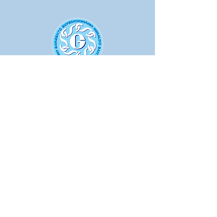
SECRETARIA E TESOURARIA:
De
segunda a sexta-feira, das 8h às 18h -
Sábado, das 9 às 12h
SOCIAL/LOCAÇÕES:
De segunda a
sexta-feira, das 8h30 às 12h e das 13h30
às 18h
GINÁSIO:
Todos os dias, das 9h às 23h.
|
HOTEL:
Atendimento 24 horas
ACADEMIA: S
egunda a sexta, das 7h às
22h
| Sábado,
das 8h às 14h
BOLICHE:
De quarta-feira a domingo, a
partir das 16h
PISCINA:
Segunda a sexta, das 6h30 às
20h45 | Sábado, das 9h às 20h45 |
Domingos e feriados: das 09 às 18h45.
QUADRA DE AREIA:
Todos os dias, das