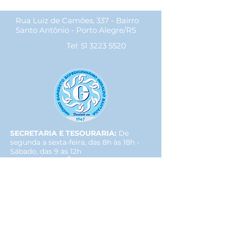
Rua Luiz de Camões, 337 - Bairro
Santo Antônio - Porto Alegre/RS
Tel:
51 3223 5520
SECRETARIA E TESOURARIA:
De
segunda a sexta-feira, das 8h às 18h -
Sábado, das 9 às 12h
SOCIAL/LOCAÇÕES:
De segunda a
sexta-feira, das 8h30 às 12h e das 13h30
às 18h
GINÁSIO:
Todos os dias, das 9h às 23h.
|
HOTEL:
Atendimento 24 horas
ACADEMIA: S
egunda a sexta, das 7h às
22h
| Sábado,
das 8h às 14h
BOLICHE:
De quarta-feira a domingo, a