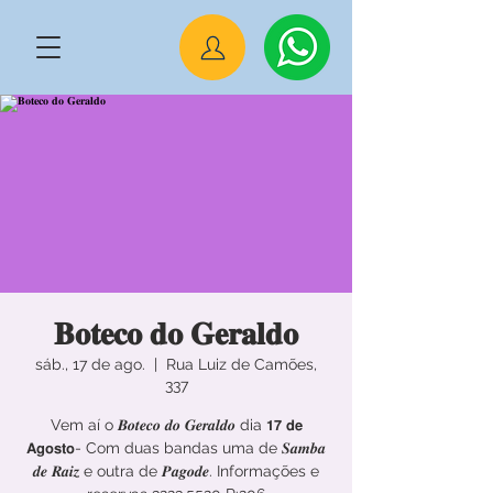
𝐁𝐨𝐭𝐞𝐜𝐨 𝐝𝐨 𝐆𝐞𝐫𝐚𝐥𝐝𝐨
sáb., 17 de ago.
  |  
Rua Luiz de Camões,
337
Vem aí o 𝑩𝒐𝒕𝒆𝒄𝒐 𝒅𝒐 𝑮𝒆𝒓𝒂𝒍𝒅𝒐 dia 𝟭𝟳 𝗱𝗲
𝗔𝗴𝗼𝘀𝘁𝗼- Com duas bandas uma de 𝑺𝒂𝒎𝒃𝒂
𝒅𝒆 𝑹𝒂𝒊𝒛 e outra de 𝑷𝒂𝒈𝒐𝒅𝒆. Informações e