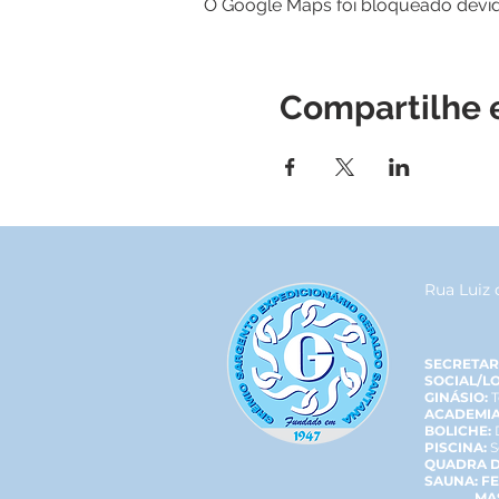
O Google Maps foi bloqueado devido
Compartilhe 
Rua Luiz 
SECRETAR
SOCIAL/L
GINÁSIO:
T
ACADEMIA
BOLICHE:
PISCINA:
S
QUADRA D
SAUNA: F
MASCU