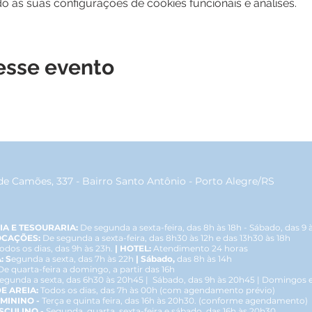
 às suas configurações de cookies funcionais e análises.
esse evento
de Camões, 337 - Bairro Santo Antônio - Porto Alegre/RS
IA E TESOURARIA:
De segunda a sexta-feira, das 8h às 18h - Sábado, das 9 
OCAÇÕES:
De segunda a sexta-feira, das 8h30 às 12h e das 13h30 às 18h
odos os dias, das 9h às 23h.
| HOTEL:
Atendimento 24 horas
: S
egunda a sexta, das 7h às 22h
| Sábado,
das 8h às 14h
De quarta-feira a domingo, a partir das 16h
egunda a sexta, das 6h30 às 20h45 | Sábado, das 9h às 20h45 | Domingos e 
E AREIA:
Todos os dias, das 7h às 00h (com agendamento prévio)
EMININO -
Terça e quinta feira, das 16h às 20h30. (conforme agendamento)
LINO -
Segunda, quarta, sexta-feira e sábado, das 16h às 20h30 ​