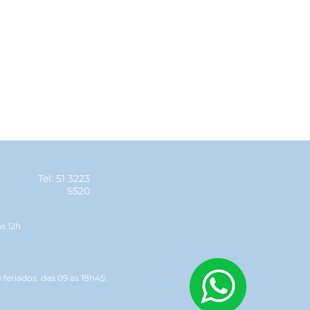
Tel: 51 3223
5520
às 12h
feriados: das 09 às 18h45.