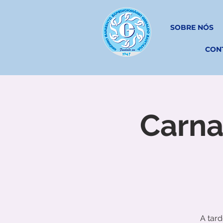
SOBRE NÓS
CON
Carna
A tar