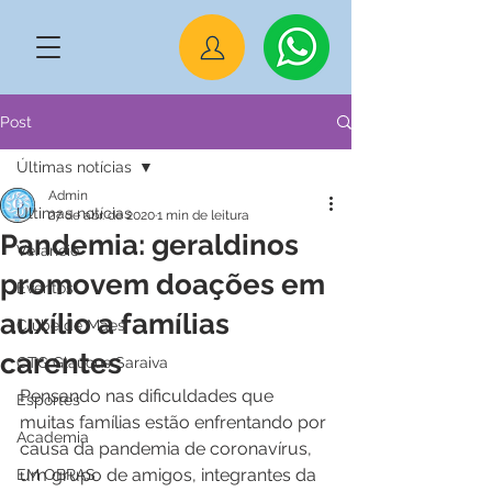
Post
Últimas notícias
Admin
Últimas notícias
27 de abr. de 2020
1 min de leitura
Pandemia: geraldinos
Veraneio
promovem doações em
Eventos
auxílio a famílias
Clube de Mães
carentes
CTG Glaucus Saraiva
Pensando nas dificuldades que 
Esportes
muitas famílias estão enfrentando por 
Academia
causa da pandemia de coronavírus, 
um grupo de amigos, integrantes da 
EM OBRAS