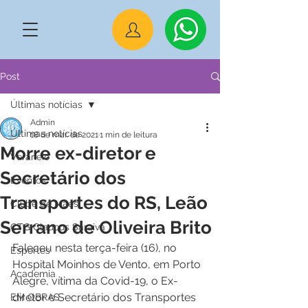
Post
Últimas notícias
Admin
Últimas notícias
18 de mar. de 2021
1 min de leitura
Morre ex-diretor e
Veraneio
Secretário dos
Eventos
Transportes do RS, Leão
Clube de Mães
Serrano de Oliveira Brito
CTG Glaucus Saraiva
Faleceu nesta terça-feira (16), no 
Esportes
Hospital Moinhos de Vento, em Porto 
Academia
Alegre, vítima da Covid-19, o Ex-
diretor e Secretário dos Transportes 
EM OBRAS