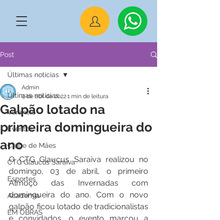
Post
Últimas notícias
Admin
Últimas notícias
4 de abr. de 2022
1 min de leitura
Galpão lotado na
Veraneio
primeira domingueira do
Eventos
ano
Clube de Mães
O CTG Glaucus Saraiva realizou no 
CTG Glaucus Saraiva
domingo, 03 de abril, o primeiro 
Esportes
Almoço das Invernadas com 
domingueira do ano. Com o novo 
Academia
galpão ficou lotado de tradicionalistas 
EM OBRAS
e convidados, o evento marcou a 