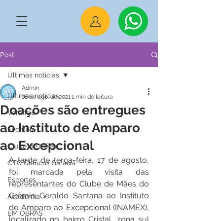
Post
Últimas notícias
Admin
Últimas notícias
18 de ago. de 2021
1 min de leitura
Doações são entregues
Veraneio
ao Instituto de Amparo
Eventos
ao Excepcional
Clube de Mães
A tarde de terça-feira, 17 de agosto, 
CTG Glaucus Saraiva
foi marcada pela visita das 
Esportes
representantes do Clube de Mães do 
Grêmio Geraldo Santana ao Instituto 
Academia
de Amparo ao Excepcional (INAMEX), 
EM OBRAS
localizado no bairro Cristal, zona sul 