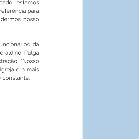
cado, estamos 
ferência para 
ndermos nosso 
uncionários da 
raldino, Pulga 
tração. “Nosso 
greja é a mais 
 constante. 