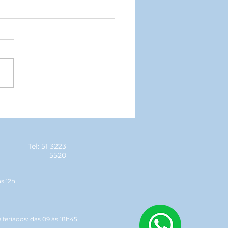
ar Baile de Posse
senta novos
esentantes geraldinos
Tel: 51 3223
5520
às 12h
feriados: das 09 às 18h45.