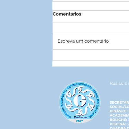
Comentários
Escreva um comentário
Parceria garante descontos
para associados
Rua Luiz 
SECRETAR
SOCIAL/L
GINÁSIO:
T
ACADEMIA
BOLICHE:
PISCINA:
S
QUADRA D