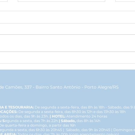
Emoção, elegância e
Jant
homenagens marcam o
apre
tradicional Chá da Vovó no
repr
Grêmio Geraldo Santana
de Camões, 337 - Bairro Santo Antônio - Porto Alegre/RS
IA E TESOURARIA:
De segunda a sexta-feira, das 8h às 18h - Sábado, das 9 
OCAÇÕES:
De segunda a sexta-feira, das 8h30 às 12h e das 13h30 às 18h
odos os dias, das 9h às 23h.
| HOTEL:
Atendimento 24 horas
: S
egunda a sexta, das 7h às 22h
| Sábado,
das 8h às 14h
De quarta-feira a domingo, a partir das 16h
egunda a sexta, das 6h30 às 20h45 | Sábado, das 9h às 20h45 | Domingos e 
E AREIA:
Todos os dias, das 7h às 00h (com agendamento prévio)