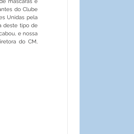
de máscaras e 
antes do Clube 
s Unidas pela 
 deste tipo de 
cabou, e nossa 
retora do CM, 