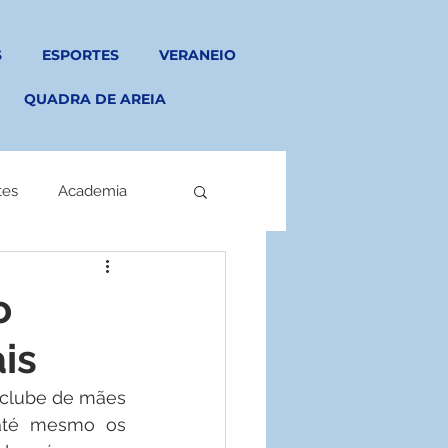
S
ESPORTES
VERANEIO
QUADRA DE AREIA
tes
Academia
o
is
 clube de mães 
até mesmo os 