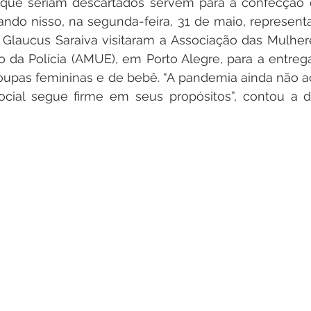
o que seriam descartados servem para a confecção 
ando nisso, na segunda-feira, 31 de maio, represent
laucus Saraiva visitaram a Associação das Mulhere
 da Polícia (AMUE), em Porto Alegre, para a entrega
roupas femininas e de bebê. “A pandemia ainda não a
ocial segue firme em seus propósitos”, contou a di