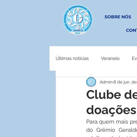
SOBRE NÓS
CON
Últimas notícias
Veraneio
Ev
Admin
8 de jun. de
EM OBRAS
Clube d
doações 
Para quem mais pre
do Grêmio Geraldo