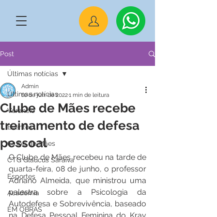
Post
Últimas notícias
Admin
Últimas notícias
10 de jun. de 2022
1 min de leitura
Clube de Mães recebe
Veraneio
treinamento de defesa
Eventos
pessoal
Clube de Mães
O Clube de Mães recebeu na tarde de 
CTG Glaucus Saraiva
quarta-feira, 08 de junho, o professor 
Esportes
Adriano Almeida, que ministrou uma 
palestra sobre a Psicologia da 
Academia
Autodefesa e Sobrevivência, baseado 
EM OBRAS
na Defesa Pessoal Feminina do Krav 