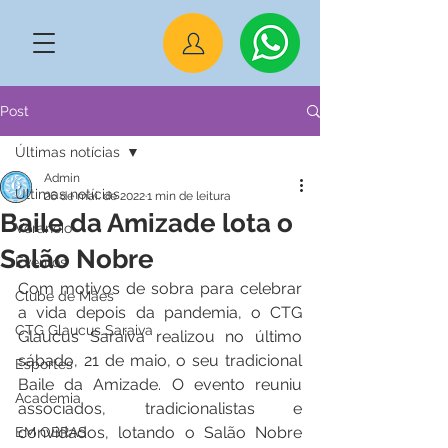
Post
Últimas notícias
Admin
Últimas notícias
26 de mai. de 2022
1 min de leitura
Baile da Amizade lota o
Veraneio
Salão Nobre
Eventos
Com motivos de sobra para celebrar 
Clube de Mães
a vida depois da pandemia, o CTG 
CTG Glaucus Saraiva
Glaucus Saraiva realizou no último 
sábado, 21 de maio, o seu tradicional 
Esportes
Baile da Amizade. O evento reuniu 
Academia
associados, tradicionalistas e 
convidados, lotando o Salão Nobre 
EM OBRAS