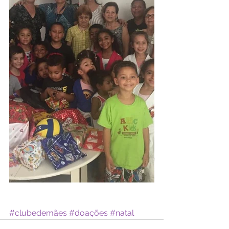
#clubedemães
#doações
#natal