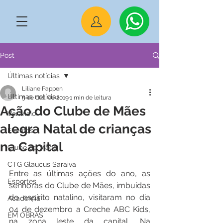
Post
Últimas notícias
Liliane Pappen
Últimas notícias
5 de dez. de 2019
1 min de leitura
Ação do Clube de Mães
Veraneio
alegra Natal de crianças
Eventos
na Capital
Clube de Mães
CTG Glaucus Saraiva
Entre as últimas ações do ano, as 
Esportes
senhoras do Clube de Mães, imbuídas 
do espírito natalino, visitaram no dia 
Academia
04 de dezembro a Creche ABC Kids, 
EM OBRAS
na zona leste da capital. Na 