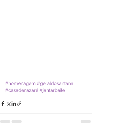
#homenagem
#geraldosantana
#casadenazaré
#jantarbaile