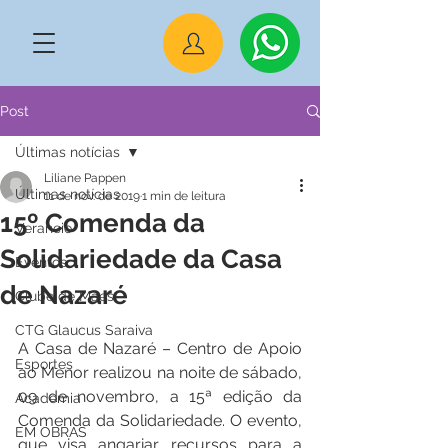
Post
Últimas notícias
Liliane Pappen
Últimas notícias
11 de nov. de 2019
1 min de leitura
15º Comenda da
Veraneio
Solidariedade da Casa
Eventos
de Nazaré
Clube de Mães
CTG Glaucus Saraiva
A Casa de Nazaré – Centro de Apoio 
Esportes
ao Menor realizou na noite de sábado, 
09 de novembro, a 15ª edição da 
Academia
Comenda da Solidariedade. O evento, 
EM OBRAS
que visa angariar recursos para a 