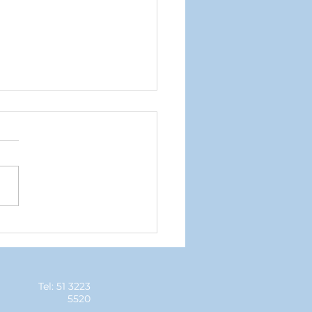
ção Master é destaque
egunda etapa do
peonato gaúcho
Tel: 51 3223
5520