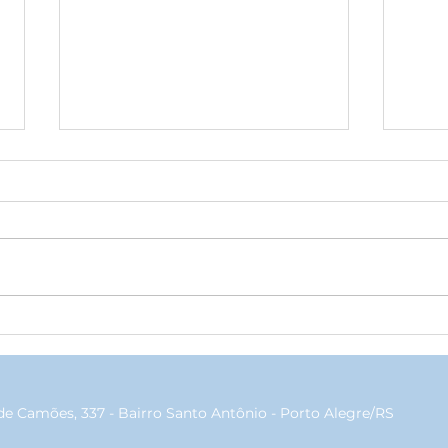
Brazuka promove workshop
Nata
com ídolos do esporte no
na s
Geraldo Santana
cam
de Camões, 337 - Bairro Santo Antônio - Porto Alegre/RS