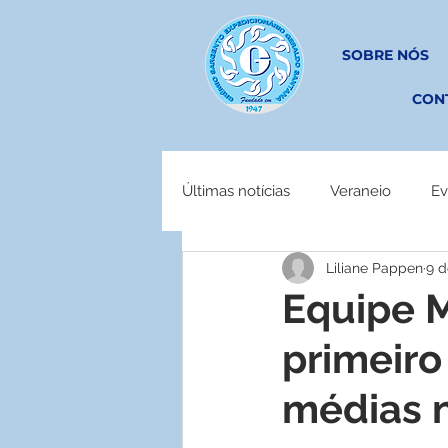
SOBRE NÓS
CON
Últimas notícias
Veraneio
Ev
Liliane Pappen
9 d
EM OBRAS
Equipe 
primeiro
médias n