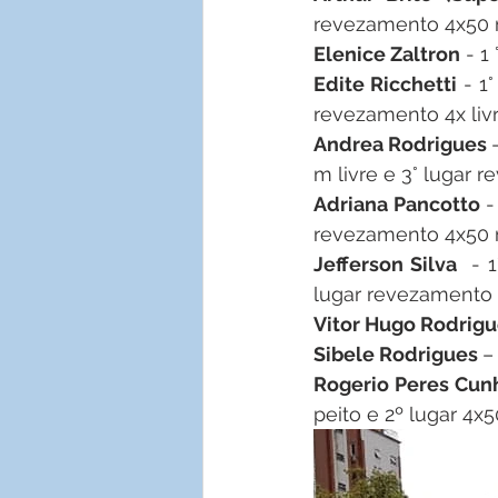
revezamento 4x50
Elenice Zaltron
 - 1
Edite Ricchetti 
- 1
revezamento 4x liv
Andrea Rodrigues 
m livre e 3° lugar
Adriana Pancotto 
-
revezamento 4x50 m
Jefferson Silva
  - 
lugar revezamento
Vitor Hugo Rodrigu
Sibele Rodrigues 
–
Rogerio Peres Cun
peito e 2º lugar 4