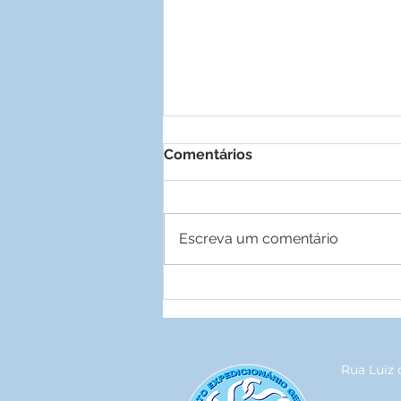
Comentários
Escreva um comentário
Grêmio Geraldo Santana
inaugura academia
exclusiva para associados
Rua Luiz 