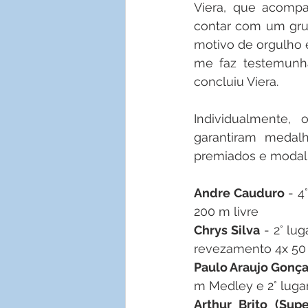
Viera, que acompa
contar com um gru
motivo de orgulho e
me faz testemunha
concluiu Viera.
Individualmente, 
garantiram medalh
premiados e modal
Andre Cauduro
 - 4
200 m livre
Chrys Silva
 - 2° lu
revezamento 4x 50 
Paulo Araujo Gonç
m Medley e 2° lug
Arthur Brito (Sup