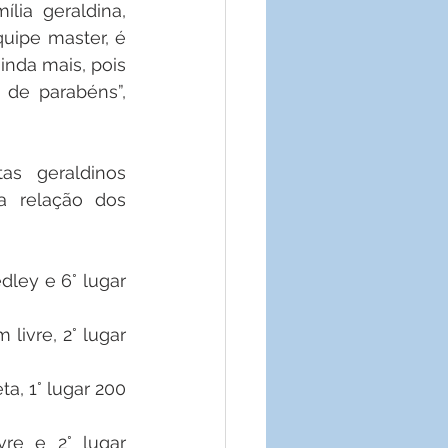
ia geraldina, 
ipe master, é 
nda mais, pois 
de parabéns”, 
as geraldinos 
a relação dos 
ley e 6° lugar 
livre, 2° lugar 
a, 1° lugar 200 
re e 2° lugar 