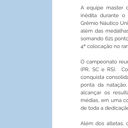
A equipe master d
inédita durante o
Grêmio Náutico Uniã
além das medalhas 
somando 621 pontos
4ª colocação no ra
O campeonato reuni
(PR, SC e RS).  Co
conquista consolid
ponta da natação
alcançar os resul
médias, em uma co
de toda a dedicação
Além dos atletas, 