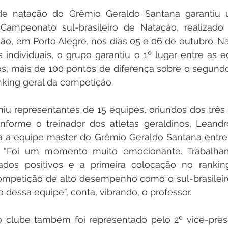
e natação do Grêmio Geraldo Santana garantiu u
 Campeonato sul-brasileiro de Natação, realizado 
o, em Porto Alegre, nos dias 05 e 06 de outubro. Na
individuais, o grupo garantiu o 1º lugar entre as e
, mais de 100 pontos de diferença sobre o segundo 
nking geral da competição.
u representantes de 15 equipes, oriundos dos três 
nforme o treinador dos atletas geraldinos, Leandro
a a equipe master do Grêmio Geraldo Santana entre 
. “Foi um momento muito emocionante. Trabalham
tados positivos e a primeira colocação no rankin
mpetição de alto desempenho como o sul-brasileiro
 dessa equipe”, conta, vibrando, o professor.
o clube também foi representado pelo 2º vice-presi