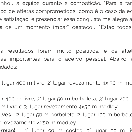
nhou a equipe durante a competição. “Para a famíl
po de atletas comprometidos, como é o caso da equ
 satisfação, e presenciar essa conquista me alegra ai
 de um momento ímpar”, destacou. “Estão todos 
os resultados foram muito positivos, e os atlet
as importantes para o acervo pessoal. Abaixo, 
idades:
° lugar 400 m livre, 2° lugar revezamento 4x 50 m med
gar 400 m livre, 3° lugar 50 m borboleta, 3° lugar 200 m 
m livre e 3° lugar revezamento 4x50 m medley
alves
 - 2° lugar 50 m borboleta, 2° lugar 100 m borbolet
ar revezamento 4x50 m medley
erman)
 - 1° lugar 50 m costas, 3° lugar 50 m liv