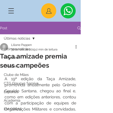
Post
Últimas notícias
Liliane Pappen
Últimas notícias
30 de set. de 2019
2 min de leitura
Taça amizade premia
Veraneio
seus campeões
Eventos
Clube de Mães
A 19ª edição da Taça Amizade, 
CTG Glaucus Saraiva
promovida anualmente pelo Grêmio 
Geraldo Santana, chegou ao final e, 
Esportes
como em edições anteriores, contou 
Academia
com a participação de equipes de 
Organizações Militares e convidadas, 
EM OBRAS