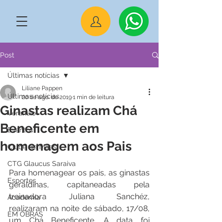
Post
Últimas notícias
Liliane Pappen
Últimas notícias
20 de ago. de 2019
1 min de leitura
Ginastas realizam Chá
Veraneio
Beneficente em
Eventos
homenagem aos Pais
Clube de Mães
CTG Glaucus Saraiva
Para homenagear os pais, as ginastas 
Esportes
geraldinas, capitaneadas pela 
treinadora Juliana Sanchéz, 
Academia
realizaram na noite de sábado, 17/08, 
EM OBRAS
um Chá Beneficente. A data foi 