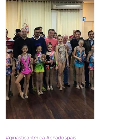
#ginásticarítmica
#chádospais