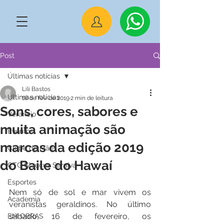
Post
Últimas notícias
Lili Bastos
Últimas notícias
18 de fev. de 2019
2 min de leitura
Sons, cores, sabores e
Veraneio
muita animação são
Eventos
marcas da edição 2019
Clube de Mães
do Baile do Hawaí
CTG Glaucus Saraiva
Esportes
Nem só de sol e mar vivem os 
Academia
veranistas geraldinos. No último 
sábado, 16 de fevereiro, os 
EM OBRAS