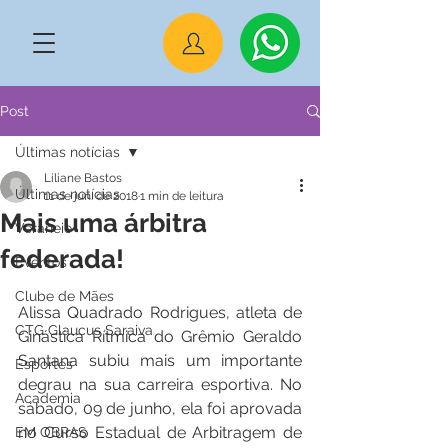
Post
Últimas notícias
Liliane Bastos
Últimas notícias
11 de jun. de 2018
1 min de leitura
Mais uma árbitra
Veraneio
federada!
Eventos
Clube de Mães
Alissa Quadrado Rodrigues, atleta de 
CTG Glaucus Saraiva
Ginástica Rítmica do Grêmio Geraldo 
Santana subiu mais um importante 
Esportes
degrau na sua carreira esportiva. No 
Academia
sábado, 09 de junho, ela foi aprovada 
no Curso Estadual de Arbitragem de 
EM OBRAS