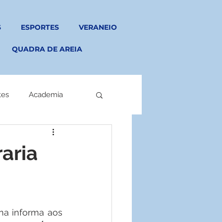
S
ESPORTES
VERANEIO
QUADRA DE AREIA
tes
Academia
aria
          A Tesouraria do Grêmio Sargento Expedicionário Geraldo Santana informa aos 