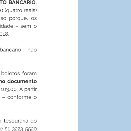
TO BANCÁRIO
, 
(quatro reais) 
so porque, os 
idade - sem o 
018.
 no documento 
03,00. A partir 
0 – conforme o 
 51 3223 5520 