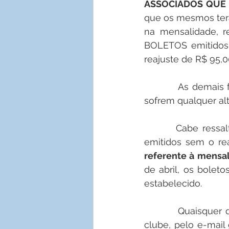
ASSOCIADOS QUE
que os mesmos terã
na mensalidade, re
BOLETOS emitidos 
reajuste de R$ 95,00
           As demais formas de pagamento - débito em folha e depósito bancário – não 
sofrem qualquer al
        Cabe ressaltar que esse é um caso excepcional, dado que os boletos foram 
emitidos sem o re
referente à mensa
de abril, os bolet
estabelecido.
         Quaisquer dúvidas sobre o assunto podem ser sanadas junto à tesouraria do 
clube, pelo e-mail