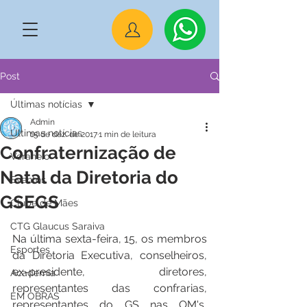
Post
Últimas notícias
Admin
Últimas notícias
15 de dez. de 2017
1 min de leitura
Confraternização de
Veraneio
Natal da Diretoria do
Eventos
GSEGS
Clube de Mães
CTG Glaucus Saraiva
Na última sexta-feira, 15, os membros 
Esportes
da Diretoria Executiva, conselheiros, 
ex-presidente, diretores, 
Academia
representantes das confrarias, 
EM OBRAS
representantes do GS nas OM's, 