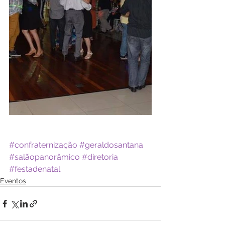
#confraternização
#geraldosantana
#salãopanorâmico
#diretoria
#festadenatal
Eventos